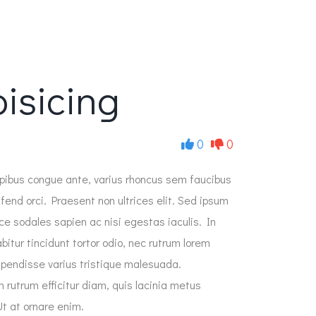
isicing
0
0
apibus congue ante, varius rhoncus sem faucibus
ifend orci. Praesent non ultrices elit. Sed ipsum
sce sodales sapien ac nisi egestas iaculis. In
bitur tincidunt tortor odio, nec rutrum lorem
spendisse varius tristique malesuada.
m rutrum efficitur diam, quis lacinia metus
t at ornare enim.