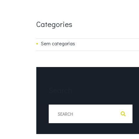
Categories
Sem categorias
Search
S
e
a
r