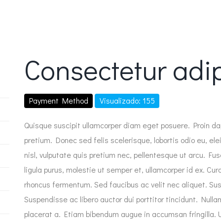
Consectetur adip
Payment Method
Visualizado: 155
Quisque suscipit ullamcorper diam eget posuere. Proin d
pretium. Donec sed felis scelerisque, lobortis odio eu, ele
nisl, vulputate quis pretium nec, pellentesque ut arcu. Fu
ligula purus, molestie ut semper et, ullamcorper id ex. Cura
rhoncus fermentum. Sed faucibus ac velit nec aliquet. Su
Suspendisse ac libero auctor dui porttitor tincidunt. Nulla
placerat a. Etiam bibendum augue in accumsan fringilla. U