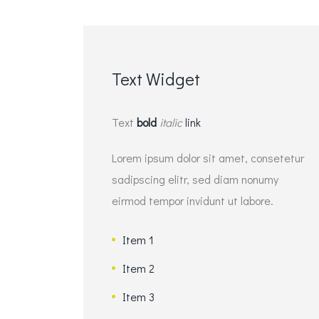
c
h
f
Text
Widget
o
r
Text
bold
italic
link
:
Lorem ipsum dolor sit amet, consetetur
sadipscing elitr, sed diam nonumy
eirmod tempor invidunt ut labore.
Item 1
Item 2
Item 3