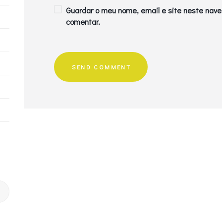
Guardar o meu nome, email e site neste nave
comentar.
S
u
b
m